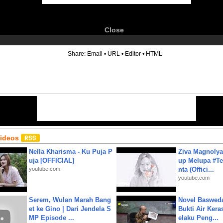
Close
6
Share:
Email
•
URL
•
Editor
•
HTML
Videos
Nella Kharisma - Ku Puja P
Ziva Magnolya
uja [OFFICIAL]
up Melupa #Te
youtube.com
nta (Offici...
youtube.com
Serem, Wulan Marah Bang
Novel Baswed
et ke Gino | Dari Jendela S
Bukti Air Kera
MP Episode ...
elaku Peng...