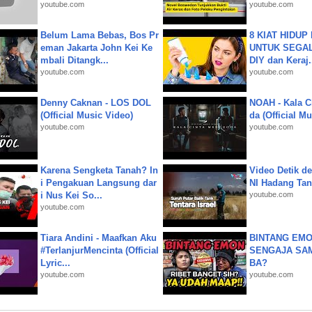
youtube.com
youtube.com
Belum Lama Bebas, Bos Pr
8 KIAT HIDUP
eman Jakarta John Kei Ke
UNTUK SEGALA
mbali Ditangk...
DIY dan Keraj.
youtube.com
youtube.com
Denny Caknan - LOS DOL
NOAH - Kala C
(Official Music Video)
da (Official M
youtube.com
youtube.com
Karena Sengketa Tanah? In
Video Detik det
i Pengakuan Langsung dar
NI Hadang Tank
i Nus Kei So...
youtube.com
youtube.com
Tiara Andini - Maafkan Aku
BINTANG EMO
#TerlanjurMencinta (Official
SENGAJA SA
Lyric...
BA?
youtube.com
youtube.com