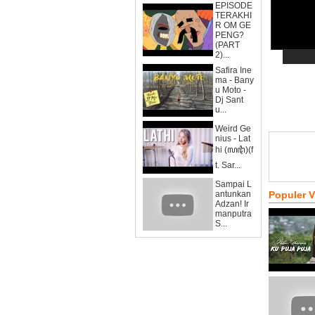
EPISODE
TERAKHI
R OM GE
PENG?
(PART
2)...
Safira Ine
ma - Bany
u Moto -
Dj Sant
u...
Weird Ge
nius - Lat
hi (ꦭꦛꦶ)(f
t. Sar...
Sampai L
antunkan
Populer 
Adzan! Ir
manputra
S...