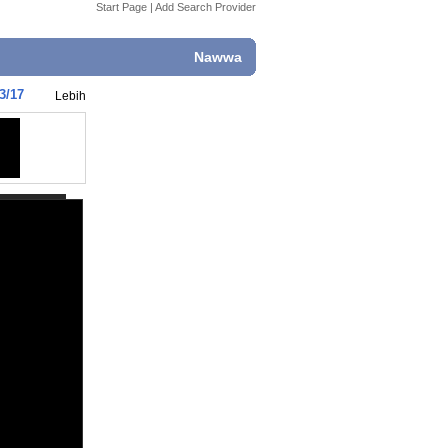
Start Page
|
Add Search Provider
Nawwa
3/17
Lebih