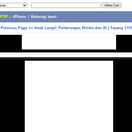
-POP
|
iPhone
|
Hubungi kami
>
Previous Page
>>
Anak Langit: Pertarungan Rimba dan Al | Tayang 17/0