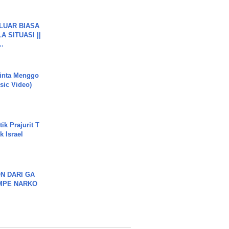
 LUAR BIASA
 SITUASI ||
..
inta Menggo
usic Video)
ik Prajurit T
 Israel
N DARI GA
MPE NARKO