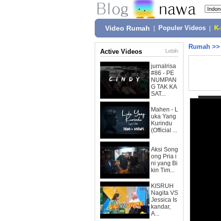
Video Rumah
|
Populer Videos
|
K
Rumah
>
Active Videos
Lebih
jurnalrisa
#86 - PE
NUMPAN
G TAK KA
SAT...
Mahen - L
uka Yang
Kurindu
(Official ...
Aksi Song
ong Pria i
ni yang Bi
kin Tim...
KISRUH
Nagita VS
Jessica Is
kandar,
A...