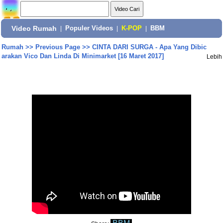
Video Rumah
|
Populer Videos
|
K-POP
|
BBM
Rumah
>>
Previous Page
>>
CINTA DARI SURGA - Apa Yang Dibic
arakan Vico Dan Linda Di Minimarket [16 Maret 2017]
Lebih