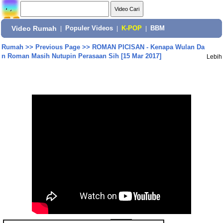
Video Rumah
|
Populer Videos
|
K-POP
|
BBM
Rumah
>>
Previous Page
>>
ROMAN PICISAN - Kenapa Wulan Da
n Roman Masih Nutupin Perasaan Sih [15 Mar 2017]
Lebih