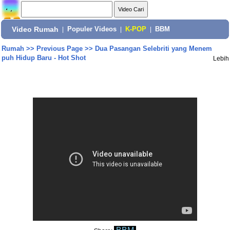
Video Rumah
|
Populer Videos
|
K-POP
|
BBM
Rumah
>>
Previous Page
>>
Dua Pasangan Selebriti yang Menem
puh Hidup Baru - Hot Shot
Lebih