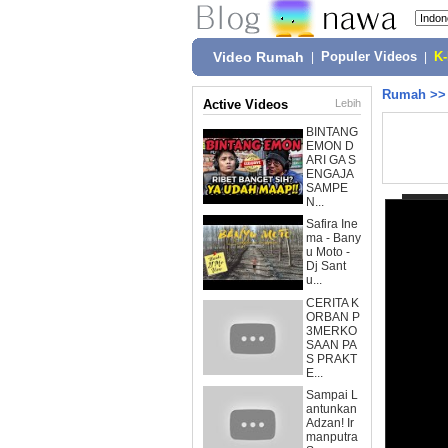
Video Rumah
|
Populer Videos
|
K
Rumah
>
Active Videos
Lebih
BINTANG
EMON D
ARI GA S
ENGAJA
SAMPE
N...
Safira Ine
ma - Bany
u Moto -
Dj Sant
u...
CERITA K
ORBAN P
3MERKO
SAAN PA
S PRAKT
E...
Sampai L
antunkan
Adzan! Ir
manputra