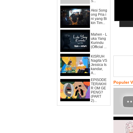
S...
Aksi Song
ong Pria i
ni yang Bi
kin Tim...
Mahen - L
uka Yang
Kurindu
(Official ...
KISRUH
Nagita VS
Jessica Is
kandar,
A...
EPISODE
Populer 
TERAKHI
R OM GE
PENG?
(PART
2)...