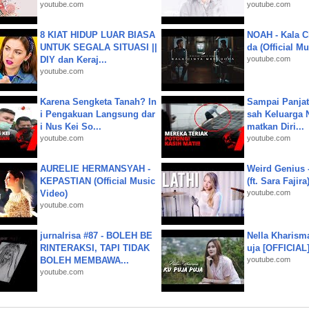
youtube.com
youtube.com
8 KIAT HIDUP LUAR BIASA
NOAH - Kala C
UNTUK SEGALA SITUASI ||
da (Official M
DIY dan Keraj...
youtube.com
youtube.com
Karena Sengketa Tanah? In
Sampai Panjat
i Pengakuan Langsung dar
sah Keluarga 
i Nus Kei So...
matkan Diri...
youtube.com
youtube.com
AURELIE HERMANSYAH -
Weird Genius 
KEPASTIAN (Official Music
(ft. Sara Fajira
Video)
youtube.com
youtube.com
jurnalrisa #87 - BOLEH BE
Nella Kharism
RINTERAKSI, TAPI TIDAK
uja [OFFICIAL
BOLEH MEMBAWA...
youtube.com
youtube.com