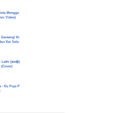
inta Menggo
usic Video)
 Genteng! Ki
Nus Kei Sela
- Lathi (ꦭꦛꦶ)
) (Cover)
a - Ku Puja P
]