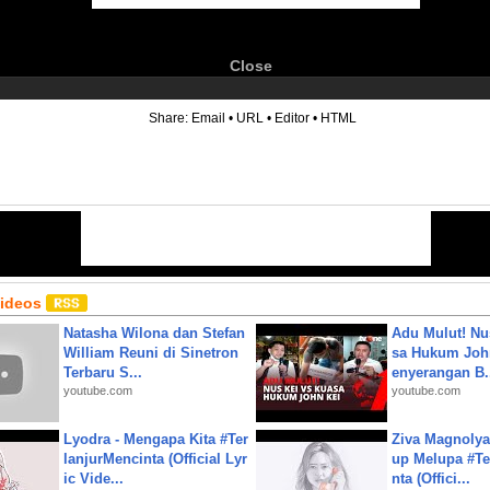
Close
6
Share:
Email
•
URL
•
Editor
•
HTML
Videos
Natasha Wilona dan Stefan
Adu Mulut! Nu
William Reuni di Sinetron
sa Hukum John
Terbaru S...
enyerangan B.
youtube.com
youtube.com
Lyodra - Mengapa Kita #Ter
Ziva Magnolya
lanjurMencinta (Official Lyr
up Melupa #Te
ic Vide...
nta (Offici...