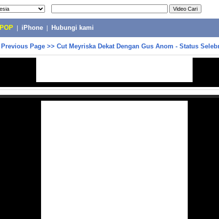
-POP
|
iPhone
|
Hubungi kami
>
Previous Page
>>
Cut Meyriska Dekat Dengan Gus Anom - Status Selebr