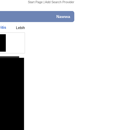
Start Page
|
Add Search Provider
Nawwa
itis
Lebih