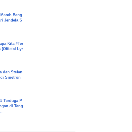
 Marah Bang
ari Jendela S
.
apa Kita #Ter
(Official Lyr
a dan Stefan
di Sinetron
5 Terduga P
ngan di Tang
..