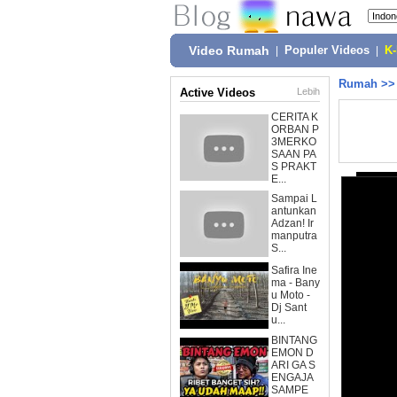
Video Rumah
|
Populer Videos
|
K
Rumah
>
Active Videos
Lebih
CERITA K
ORBAN P
3MERKO
SAAN PA
S PRAKT
E...
Sampai L
antunkan
Adzan! Ir
manputra
S...
Safira Ine
ma - Bany
u Moto -
Dj Sant
u...
BINTANG
EMON D
ARI GA S
ENGAJA
SAMPE