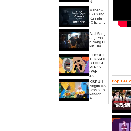
N...
Mahen - L
uka Yang
Kurindu
(Official ...
Aksi Song
ong Pria i
ni yang Bi
kin Tim...
EPISODE
TERAKHI
R OM GE
PENG?
(PART
2)...
Populer 
KISRUH
Nagita VS
Jessica Is
kandar,
A...