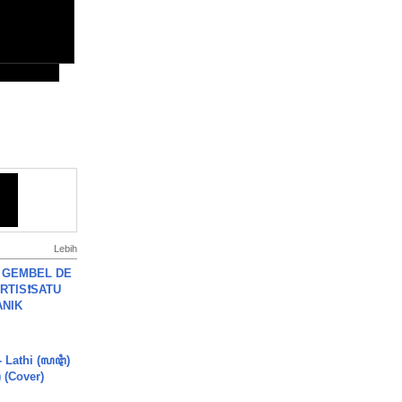
Lebih
 GEMBEL DE
RTIS❗SATU
ANIK
- Lathi (ꦭꦛꦶ)
) (Cover)