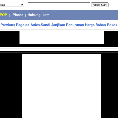
-POP
|
iPhone
|
Hubungi kami
>
Previous Page
>>
Anies-Sandi Janjikan Penurunan Harga Bahan Pokok