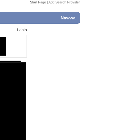
Start Page
|
Add Search Provider
Nawwa
Lebih