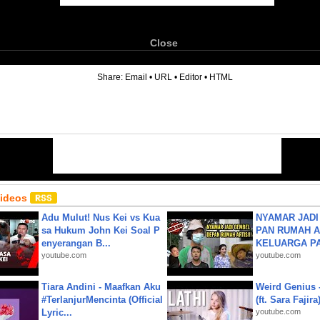
Close
6
Share:
Email
•
URL
•
Editor
•
HTML
Videos
Adu Mulut! Nus Kei vs Kua
NYAMAR JADI
sa Hukum John Kei Soal P
PAN RUMAH A
enyerangan B...
KELUARGA P
youtube.com
youtube.com
Tiara Andini - Maafkan Aku
Weird Genius 
#TerlanjurMencinta (Official
(ft. Sara Fajira
Lyric...
youtube.com