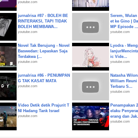
youtube.com
jurnalrisa #87 - BOLEH BE
Serem, Wulan
RINTERAKSI, TAPI TIDAK
et ke Gino | D
BOLEH MEMBAWA...
MP Episode ..
youtube.com
youtube.com
Novel Tak Berujung - Novel
Lyodra - Meng
Baswedan: Lepaskan Saja
lanjurMencinta 
Terdakwa (...
ic Vide...
youtube.com
youtube.com
jurnalrisa #86 - PENUMPAN
Natasha Wilon
G TAK KASAT MATA
William Reuni 
youtube.com
Terbaru S...
youtube.com
Video Detik detik Prajurit T
Penampakan 2
NI Hadang Tank Israel
elaku Penyera
youtube.com
erang dan Jak.
youtube.com