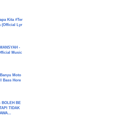
apa Kita #Ter
(Official Lyr
MANSYAH -
ficial Music
- Banyu Moto
ll Bass Hore
7 - BOLEH BE
TAPI TIDAK
WA...