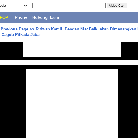
-POP
|
iPhone
|
Hubungi kami
>
Previous Page
>>
Ridwan Kamil: Dengan Niat Baik, akan Dimenangkan
- Cagub Pilkada Jabar