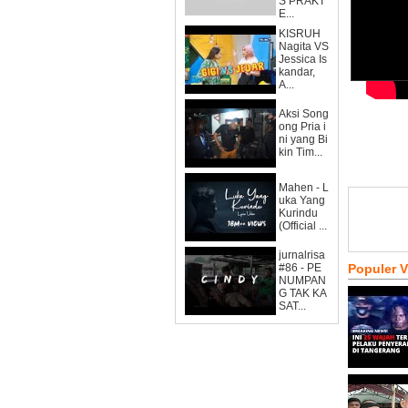
S PRAKT
E...
KISRUH
Nagita VS
Jessica Is
kandar,
A...
Aksi Song
ong Pria i
ni yang Bi
kin Tim...
Mahen - L
uka Yang
Kurindu
(Official ...
jurnalrisa
#86 - PE
Populer 
NUMPAN
G TAK KA
SAT...