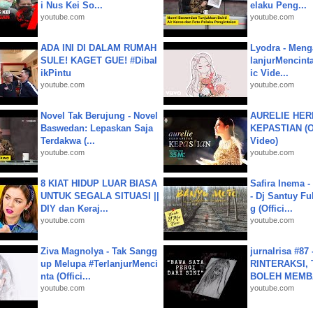
i Nus Kei So...
elaku Peng...
youtube.com
youtube.com
ADA INI DI DALAM RUMAH
Lyodra - Meng
SULE! KAGET GUE! #Dibal
lanjurMencinta 
ikPintu
ic Vide...
youtube.com
youtube.com
Novel Tak Berujung - Novel
AURELIE HER
Baswedan: Lepaskan Saja
KEPASTIAN (Of
Terdakwa (...
Video)
youtube.com
youtube.com
8 KIAT HIDUP LUAR BIASA
Safira Inema 
UNTUK SEGALA SITUASI ||
- Dj Santuy Fu
DIY dan Keraj...
g (Offici...
youtube.com
youtube.com
Ziva Magnolya - Tak Sangg
jurnalrisa #8
up Melupa #TerlanjurMenci
RINTERAKSI, 
nta (Offici...
BOLEH MEMBA
youtube.com
youtube.com