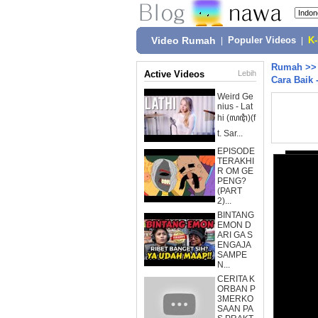
Video Rumah
|
Populer Videos
|
K
Rumah
>
Active Videos
Lebih
Cara Baik 
Weird Ge
nius - Lat
hi (ꦭꦛꦶ)(f
t. Sar...
EPISODE
TERAKHI
R OM GE
PENG?
(PART
2)...
BINTANG
EMON D
ARI GA S
ENGAJA
SAMPE
N...
CERITA K
ORBAN P
3MERKO
SAAN PA