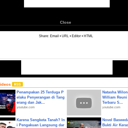
Close
6
Share:
Email
•
URL
•
Editor
•
HTML
Videos
Penampakan 25 Terduga P
Natasha Wilon
elaku Penyerangan di Tang
William Reuni 
erang dan Jak...
Terbaru S...
youtube.com
youtube.com
Karena Sengketa Tanah? In
Novel Baswed
i Pengakuan Langsung dar
Bukti Air Kera