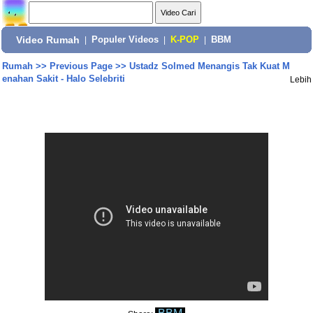
Video Rumah
|
Populer Videos
|
K-POP
|
BBM
Rumah
>>
Previous Page
>>
Ustadz Solmed Menangis Tak Kuat M
enahan Sakit - Halo Selebriti
Lebih