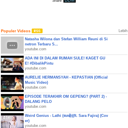
BBM
Share:
Populer Videos
Lebih
Natasha Wilona dan Stefan William Reuni di Si
netron Terbaru S...
youtube.com
ADA INI DI DALAM RUMAH SULE! KAGET GU
E! #DibalikPintu
youtube.com
AURELIE HERMANSYAH - KEPASTIAN (Official
Music Video)
youtube.com
EPISODE TERAKHIR OM GEPENG? (PART 2) -
DALANG PELO
youtube.com
Weird Genius - Lathi (ꦭꦛꦶ)(ft. Sara Fajira) (Cov
er)
youtube.com