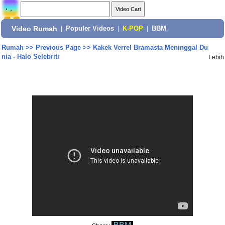
Video Rumah
|
Populer Videos
|
K-POP
|
BBM
Rumah
>>
Previous Page
>>
Kakek Verrel Bramasta Meninggal Du
nia - Halo Selebriti
Lebih