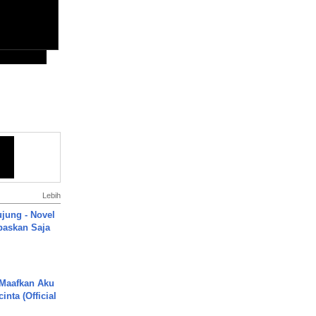
Lebih
ujung - Novel
paskan Saja
 Maafkan Aku
inta (Official