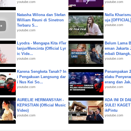
youtube.com
youtube.com
Natasha Wilona dan Stefan
Nella Kharism
William Reuni di Sinetron
uja [OFFICIAL
Terbaru S...
youtube.com
youtube.com
Lyodra - Mengapa Kita #Ter
Belum Lama B
lanjurMencinta (Official Lyr
eman Jakarta 
ic Vide...
mbali Ditangk.
youtube.com
youtube.com
Karena Sengketa Tanah? In
Penampakan 2
i Pengakuan Langsung dar
elaku Penyera
i Nus Kei So...
erang dan Jak.
youtube.com
youtube.com
AURELIE HERMANSYAH -
ADA INI DI 
KEPASTIAN (Official Music
SULE! KAGET 
Video)
ikPintu
youtube.com
youtube.com