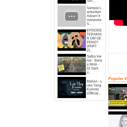
SAT...
Sampai L
antunkan
Adzan! Ir
manputra
S...
EPISODE
TERAKHI
R OM GE
PENG?
(PART
2)...
Safira Ine
ma - Bany
u Moto -
Dj Sant
u...
Populer 
Mahen - L
uka Yang
Kurindu
(Official ...