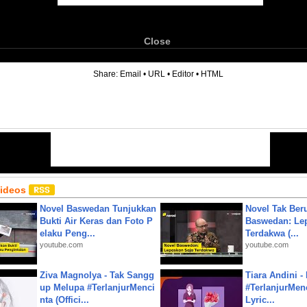
Close
6
Share:
Email
•
URL
•
Editor
•
HTML
Videos
Novel Baswedan Tunjukkan
Novel Tak Ber
Bukti Air Keras dan Foto P
Baswedan: Le
elaku Peng...
Terdakwa (...
youtube.com
youtube.com
Ziva Magnolya - Tak Sangg
Tiara Andini -
up Melupa #TerlanjurMenci
#TerlanjurMenc
nta (Offici...
Lyric...