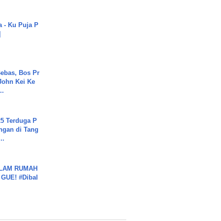
a - Ku Puja P
]
ebas, Bos Pr
John Kei Ke
..
5 Terduga P
ngan di Tang
..
DALAM RUMAH
GUE! #Dibal