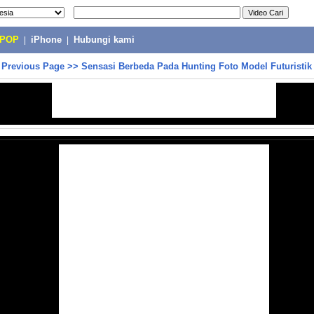
-POP
|
iPhone
|
Hubungi kami
>
Previous Page
>>
Sensasi Berbeda Pada Hunting Foto Model Futuristik