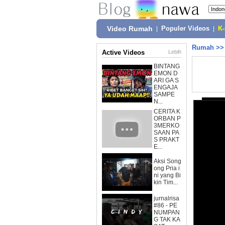
Video Rumah
|
Populer Videos
|
K
Rumah
>
Active Videos
Lebih
BINTANG
EMON D
ARI GA S
ENGAJA
SAMPE
N...
CERITA K
ORBAN P
3MERKO
SAAN PA
S PRAKT
E...
Aksi Song
ong Pria i
ni yang Bi
kin Tim...
jurnalrisa
#86 - PE
NUMPAN
G TAK KA