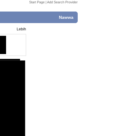
Start Page
|
Add Search Provider
Nawwa
Lebih