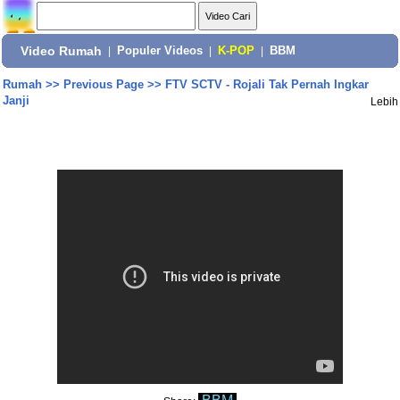
Video Rumah
|
Populer Videos
|
K-POP
|
BBM
Rumah
>>
Previous Page
>>
FTV SCTV - Rojali Tak Pernah Ingkar
Janji
Lebih