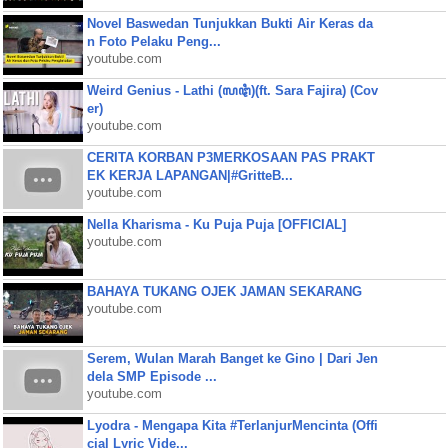
Novel Baswedan Tunjukkan Bukti Air Keras da
n Foto Pelaku Peng...
youtube.com
Weird Genius - Lathi (ꦭꦛꦶ)(ft. Sara Fajira) (Cov
er)
youtube.com
CERITA KORBAN P3MERKOSAAN PAS PRAKT
EK KERJA LAPANGAN|#GritteB...
youtube.com
Nella Kharisma - Ku Puja Puja [OFFICIAL]
youtube.com
BAHAYA TUKANG OJEK JAMAN SEKARANG
youtube.com
Serem, Wulan Marah Banget ke Gino | Dari Jen
dela SMP Episode ...
youtube.com
Lyodra - Mengapa Kita #TerlanjurMencinta (Offi
cial Lyric Vide...