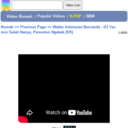
Video Rumah
|
Populer Videos
|
K-POP
|
BBM
Rumah
>>
Previous Page
>>
Waktu Indonesia Bercanda - DJ Yas
min Salah Nanya, Penonton Ngakak (5/5)
Lebih