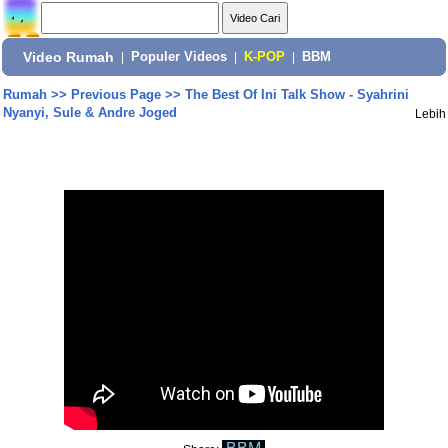
Video Rumah
|
Populer Videos
|
K-POP
|
BBM
Rumah
>>
Previous Page
>>
The Best Of Ini Talk Show - Syahrini
Nyanyi, Sule & Andre Joged
Lebih