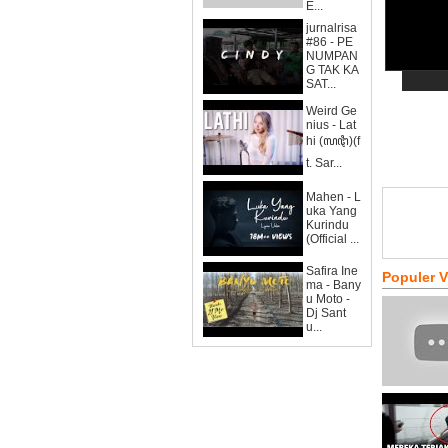
E...
jurnalrisa
#86 - PE
NUMPAN
G TAK KA
SAT...
Weird Ge
nius - Lat
hi (ꦭꦛꦶ)(f
t. Sar...
Mahen - L
uka Yang
Kurindu
(Official ...
Safira Ine
Populer 
ma - Bany
u Moto -
Dj Sant
u...