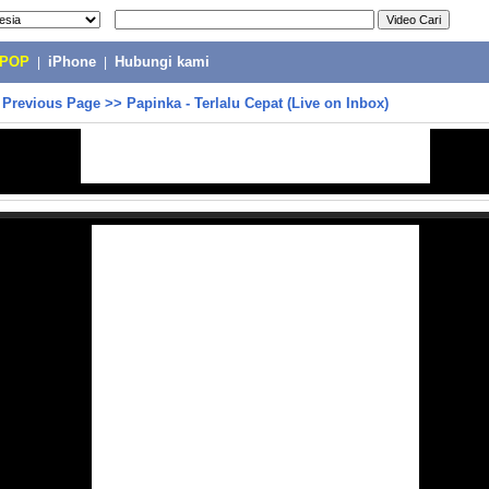
-POP
|
iPhone
|
Hubungi kami
>
Previous Page
>>
Papinka - Terlalu Cepat (Live on Inbox)