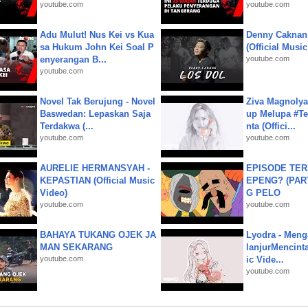
youtube.com
youtube.com
Adu Mulut! Nus Kei vs Kua
Denny Caknan
sa Hukum John Kei Soal P
(Official Musi
enyerangan B...
youtube.com
youtube.com
Novel Tak Berujung - Novel
Ziva Magnolya
Baswedan: Lepaskan Saja
up Melupa #Te
Terdakwa (...
nta (Offici...
youtube.com
youtube.com
AURELIE HERMANSYAH -
EPISODE TER
KEPASTIAN (Official Music
EPENG? (PART
Video)
G PELO
youtube.com
youtube.com
BAHAYA TUKANG OJEK JA
Lyodra - Meng
MAN SEKARANG
lanjurMencinta 
youtube.com
ic Vide...
youtube.com