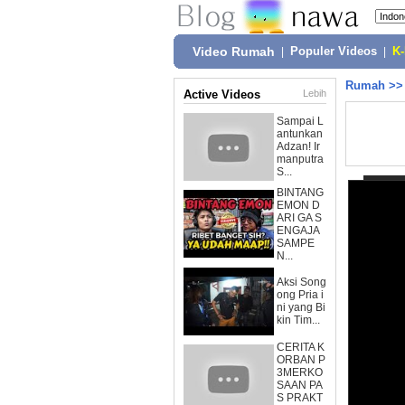
Video Rumah
|
Populer Videos
|
K
Rumah
>
Active Videos
Lebih
Sampai L
antunkan
Adzan! Ir
manputra
S...
BINTANG
EMON D
ARI GA S
ENGAJA
SAMPE
N...
Aksi Song
ong Pria i
ni yang Bi
kin Tim...
CERITA K
ORBAN P
3MERKO
SAAN PA
S PRAKT