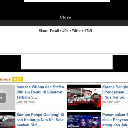
Close
6
Share:
Email
•
URL
•
Editor
•
HTML
Videos
Natasha Wilona dan Stefan
Karena Sengke
William Reuni di Sinetron
i Pengakuan 
Terbaru S...
i Nus Kei So...
youtube.com
youtube.com
Sampai Panjat Genteng! Ki
Penampakan 2
sah Keluarga Nus Kei Sela
elaku Penyera
matkan Diri...
erang dan Jak.