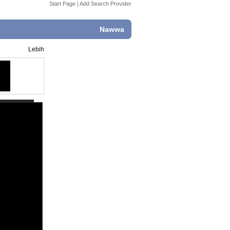
Start Page
|
Add Search Provider
Nawwa
Lebih