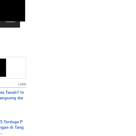
Lebih
ta Tanah? In
Langsung dar
5 Terduga P
ngan di Tang
..