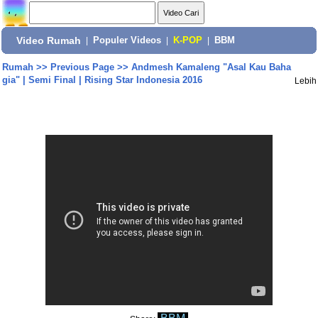
Video Rumah
|
Populer Videos
|
K-POP
|
BBM
Rumah
>>
Previous Page
>>
Andmesh Kamaleng "Asal Kau Baha
gia" | Semi Final | Rising Star Indonesia 2016
Lebih