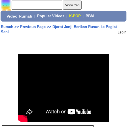
Video Rumah
|
Populer Videos
|
K-POP
|
BBM
Rumah
>>
Previous Page
>>
Djarot Janji Berikan Rusun ke Pegiat
Seni
Lebih