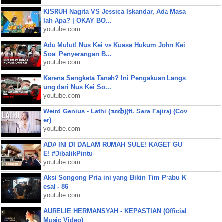
KISRUH Nagita VS Jessica Iskandar, Ada Masa
lah Apa? | OKAY BO...
youtube.com
Adu Mulut! Nus Kei vs Kuasa Hukum John Kei
Soal Penyerangan B...
youtube.com
Karena Sengketa Tanah? Ini Pengakuan Langs
ung dari Nus Kei So...
youtube.com
Weird Genius - Lathi (ꦭꦛꦶ)(ft. Sara Fajira) (Cov
er)
youtube.com
ADA INI DI DALAM RUMAH SULE! KAGET GU
E! #DibalikPintu
youtube.com
Aksi Songong Pria ini yang Bikin Tim Prabu K
esal - 86
youtube.com
AURELIE HERMANSYAH - KEPASTIAN (Official
Music Video)