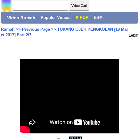
Video Rumah
|
Populer Videos
|
K-POP
|
BBM
Rumah
>>
Previous Page
>>
TUKANG OJEK PENGKOLAN [19 Mar
et 2017] Part 2/3
Lebih