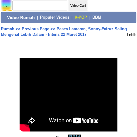
Video Rumah
|
Populer Videos
|
K-POP
|
BBM
Rumah
>>
Previous Page
>>
Pasca Lamaran, Sonny-Fairuz Saling
Mengenal Lebih Dalam - Intens 22 Maret 2017
Lebih