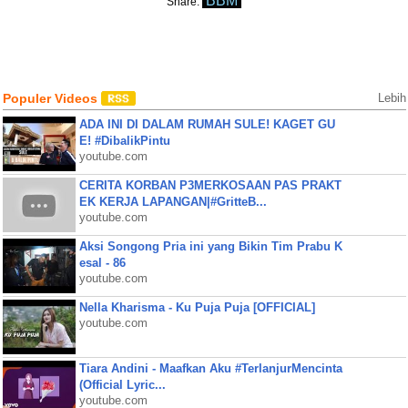
BBM
Share:
Populer Videos
Lebih
ADA INI DI DALAM RUMAH SULE! KAGET GU
E! #DibalikPintu
youtube.com
CERITA KORBAN P3MERKOSAAN PAS PRAKT
EK KERJA LAPANGAN|#GritteB...
youtube.com
Aksi Songong Pria ini yang Bikin Tim Prabu K
esal - 86
youtube.com
Nella Kharisma - Ku Puja Puja [OFFICIAL]
youtube.com
Tiara Andini - Maafkan Aku #TerlanjurMencinta
(Official Lyric...
youtube.com