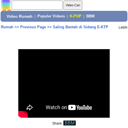
Video Rumah
|
Populer Videos
|
K-POP
|
BBM
Rumah
>>
Previous Page
>>
Saling Bantah di Sidang E-KTP
Lebih
BBM
Share: