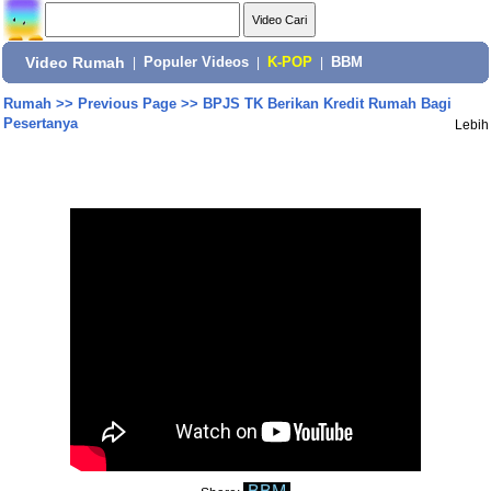
Video Rumah
|
Populer Videos
|
K-POP
|
BBM
Rumah
>>
Previous Page
>>
BPJS TK Berikan Kredit Rumah Bagi
Pesertanya
Lebih