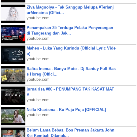
Ziva Magnolya - Tak Sanggup Melupa #Terlanj
urMencinta (Offici...
youtube.com
Penampakan 25 Terduga Pelaku Penyerangan
di Tangerang dan Jak...
youtube.com
Mahen - Luka Yang Kurindu (Official Lyric Vide
o)
youtube.com
Safira Inema - Banyu Moto - Dj Santuy Full Bas
s Horeg (Offici...
youtube.com
jurnalrisa #86 - PENUMPANG TAK KASAT MAT
A
youtube.com
Nella Kharisma - Ku Puja Puja [OFFICIAL]
youtube.com
Belum Lama Bebas, Bos Preman Jakarta John
Kei Kembali Ditangk...