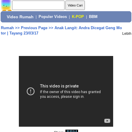
Video Rumah
|
Populer Videos
|
K-POP
|
BBM
Rumah
>>
Previous Page
>>
Anak Langit: Andra Dicegat Geng Mo
tor | Tayang 23/03/17
Lebih