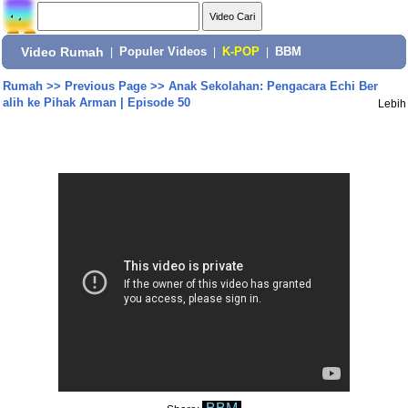
Video Rumah
|
Populer Videos
|
K-POP
|
BBM
Rumah
>>
Previous Page
>>
Anak Sekolahan: Pengacara Echi Ber
alih ke Pihak Arman | Episode 50
Lebih