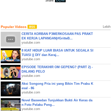
BBM
Share:
Populer Videos
Lebih
CERITA KORBAN P3MERKOSAAN PAS PRAKT
EK KERJA LAPANGAN|#GritteB...
youtube.com
8 KIAT HIDUP LUAR BIASA UNTUK SEGALA SI
TUASI || DIY dan Keraj...
youtube.com
EPISODE TERAKHIR OM GEPENG? (PART 2) -
DALANG PELO
youtube.com
Aksi Songong Pria ini yang Bikin Tim Prabu K
esal - 86
youtube.com
Novel Baswedan Tunjukkan Bukti Air Keras da
n Foto Pelaku Peng...
youtube.com