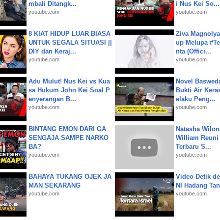
mbali Ditangk...
i Nus Kei So...
youtube.com
youtube.com
8 KIAT HIDUP LUAR BIASA
Ziva Magnolya
UNTUK SEGALA SITUASI ||
up Melupa #Te
DIY dan Keraj...
nta (Offici...
youtube.com
youtube.com
Adu Mulut! Nus Kei vs Kua
Novel Baswed
sa Hukum John Kei Soal P
Bukti Air Kera
enyerangan B...
elaku Peng...
youtube.com
youtube.com
BINTANG EMON DARI GA
Natasha Wilon
SENGAJA SAMPE NARKO
William Reuni 
BA?
Terbaru S...
youtube.com
youtube.com
BAHAYA TUKANG OJEK JA
Video Detik det
MAN SEKARANG
NI Hadang Tank
youtube.com
youtube.com