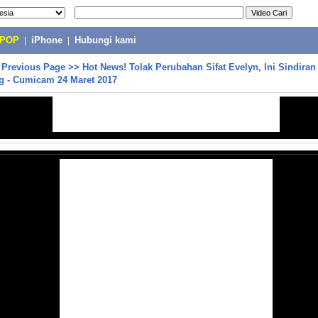
-POP
|
iPhone
|
Hubungi kami
>
Previous Page
>>
Hot News! Tolak Perubahan Sifat Evelyn, Ini Sindiran
g - Cumicam 24 Maret 2017