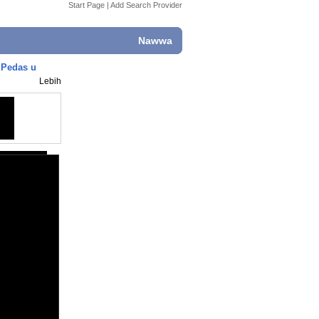
Start Page
|
Add Search Provider
Nawwa
 Pedas u
Lebih