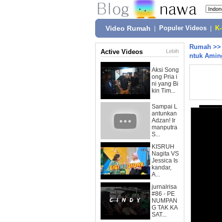
Video Rumah
|
Populer Videos
|
K
Rumah
>
Active Videos
Lebih
ntuk Amin
Aksi Song
ong Pria i
ni yang Bi
kin Tim...
Sampai L
antunkan
Adzan! Ir
manputra
S...
KISRUH
Nagita VS
Jessica Is
kandar,
A...
jurnalrisa
#86 - PE
NUMPAN
G TAK KA
SAT...