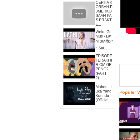
CERITA K
ORBAN P
3MERKO
SAAN PA
S PRAKT
E...
Weird Ge
nius - Lat
hi (ꦭꦛꦶ)(f
t. Sar...
EPISODE
TERAKHI
R OM GE
PENG?
(PART
2)...
Mahen - L
uka Yang
Populer 
Kurindu
(Official ...