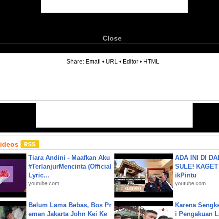
Close
6
Share:
Email
•
URL
•
Editor
•
HTML
Videos
Tiara Andini - Maafkan Aku
ADA INI DI 
#TerlanjurMencinta (Official
SULE! KAGET 
Lyric...
ikPintu
youtube.com
youtube.com
Belum Lama Bebas, Bos Pr
Karena Sengke
eman Jakarta John Kei Ke
i Pengakuan 