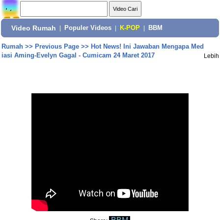
Video Rumah
|
Populer Videos
|
K-POP
|
BBM
Rumah
>>
Previous Page
>>
Hot News! Ini Jawaban Mengapa Med
iasi Aming-Evelyn Gagal - Cumicam 24 Maret 2017
Lebih