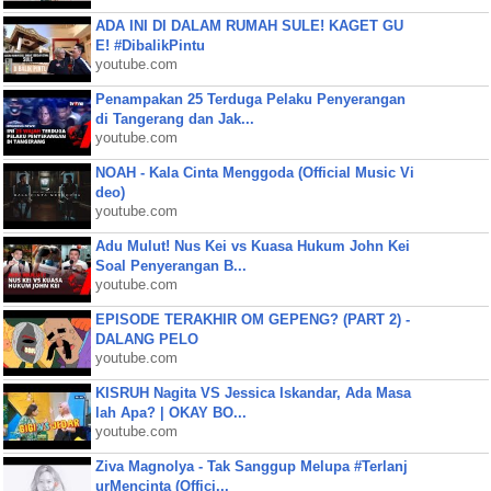
ADA INI DI DALAM RUMAH SULE! KAGET GU
E! #DibalikPintu
youtube.com
Penampakan 25 Terduga Pelaku Penyerangan
di Tangerang dan Jak...
youtube.com
NOAH - Kala Cinta Menggoda (Official Music Vi
deo)
youtube.com
Adu Mulut! Nus Kei vs Kuasa Hukum John Kei
Soal Penyerangan B...
youtube.com
EPISODE TERAKHIR OM GEPENG? (PART 2) -
DALANG PELO
youtube.com
KISRUH Nagita VS Jessica Iskandar, Ada Masa
lah Apa? | OKAY BO...
youtube.com
Ziva Magnolya - Tak Sanggup Melupa #Terlanj
urMencinta (Offici...