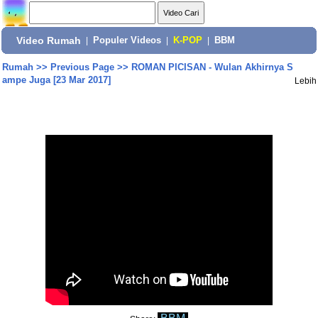
Video Rumah
|
Populer Videos
|
K-POP
|
BBM
Rumah
>>
Previous Page
>>
ROMAN PICISAN - Wulan Akhirnya S
ampe Juga [23 Mar 2017]
Lebih