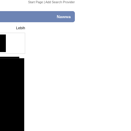
Start Page
|
Add Search Provider
Nawwa
Lebih