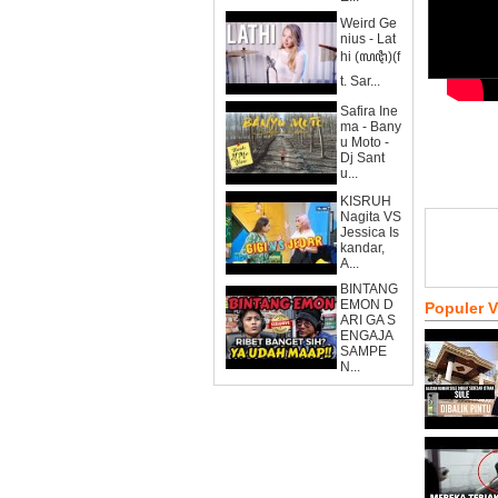
Weird Ge
nius - Lat
hi (ꦭꦛꦶ)(f
t. Sar...
Safira Ine
ma - Bany
u Moto -
Dj Sant
u...
KISRUH
Nagita VS
Jessica Is
kandar,
A...
BINTANG
EMON D
Populer 
ARI GA S
ENGAJA
SAMPE
N...