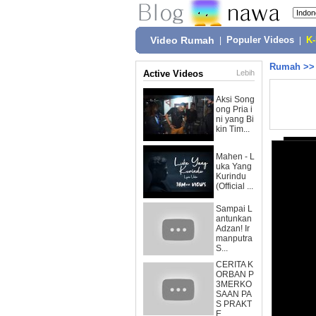
Video Rumah
|
Populer Videos
|
K
Rumah
>
Active Videos
Lebih
Aksi Song
ong Pria i
ni yang Bi
kin Tim...
Mahen - L
uka Yang
Kurindu
(Official ...
Sampai L
antunkan
Adzan! Ir
manputra
S...
CERITA K
ORBAN P
3MERKO
SAAN PA
S PRAKT
E...