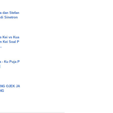
a dan Stefan
di Sinetron
s Kei vs Kua
 Kei Soal P
..
a - Ku Puja P
]
NG OJEK JA
NG