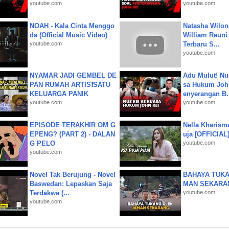
youtube.com
youtube.com
NOAH - Kala Cinta Menggo
Natasha Wilon
da (Official Music Video)
William Reuni 
youtube.com
Terbaru S...
youtube.com
NYAMAR JADI GEMBEL DE
Adu Mulut! Nu
PAN RUMAH ARTIS❗SATU
sa Hukum John
KELUARGA PANIK
enyerangan B.
youtube.com
youtube.com
EPISODE TERAKHIR OM G
Nella Kharism
EPENG? (PART 2) - DALAN
uja [OFFICIAL
G PELO
youtube.com
youtube.com
Novel Tak Berujung - Novel
BAHAYA TUKA
Baswedan: Lepaskan Saja
MAN SEKARA
Terdakwa (...
youtube.com
youtube.com