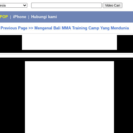
-POP
|
iPhone
|
Hubungi kami
>
Previous Page
>>
Mengenal Bali MMA Training Camp Yang Mendunia