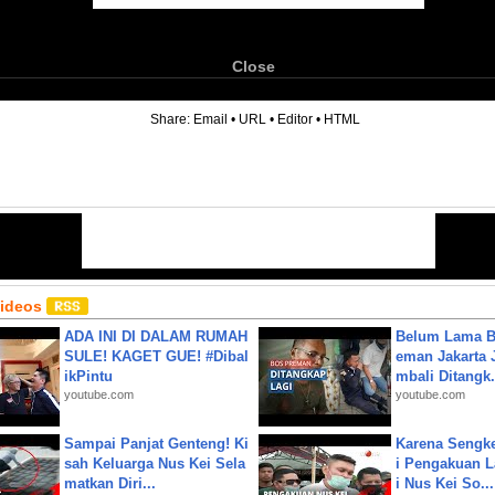
Close
6
Share:
Email
•
URL
•
Editor
•
HTML
Videos
ADA INI DI DALAM RUMAH
Belum Lama B
SULE! KAGET GUE! #Dibal
eman Jakarta 
ikPintu
mbali Ditangk.
youtube.com
youtube.com
Sampai Panjat Genteng! Ki
Karena Sengke
sah Keluarga Nus Kei Sela
i Pengakuan 
matkan Diri...
i Nus Kei So...