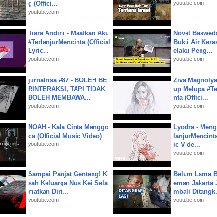
g (Offici...
youtube.com
youtube.com
Tiara Andini - Maafkan Aku
Novel Baswed
#TerlanjurMencinta (Official
Bukti Air Kera
Lyric...
elaku Peng...
youtube.com
youtube.com
jurnalrisa #87 - BOLEH BE
Ziva Magnolya
RINTERAKSI, TAPI TIDAK
up Melupa #Te
BOLEH MEMBAWA...
nta (Offici...
youtube.com
youtube.com
NOAH - Kala Cinta Menggo
Lyodra - Meng
da (Official Music Video)
lanjurMencinta 
youtube.com
ic Vide...
youtube.com
Sampai Panjat Genteng! Ki
Belum Lama B
sah Keluarga Nus Kei Sela
eman Jakarta 
matkan Diri...
mbali Ditangk.
youtube.com
youtube.com