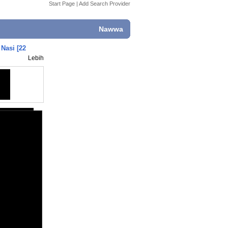
Start Page
|
Add Search Provider
Nawwa
Nasi [22
Lebih