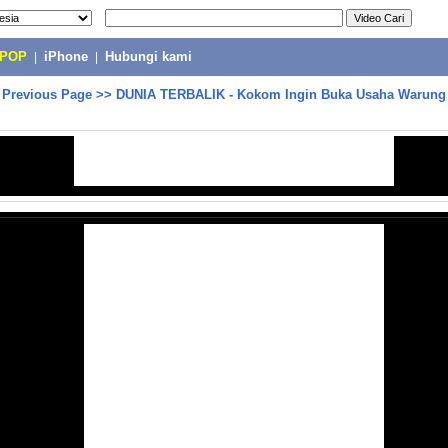
-POP
|
iPhone
|
Hubungi kami
>
Previous Page
>>
DUNIA TERBALIK - Kokom Ingin Buka Usaha Warung 