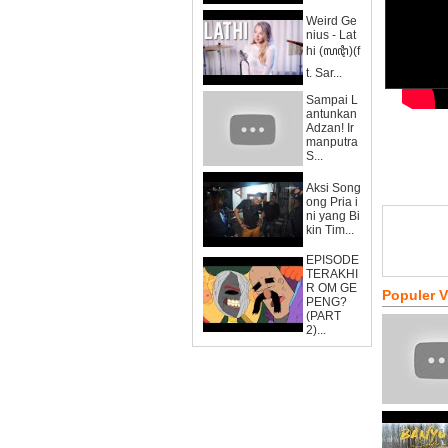
Weird Ge
nius - Lat
hi (ꦭꦛꦶ)(f
t. Sar...
Sampai L
antunkan
Adzan! Ir
manputra
S...
Aksi Song
ong Pria i
ni yang Bi
kin Tim...
EPISODE
TERAKHI
R OM GE
Populer 
PENG?
(PART
2)...