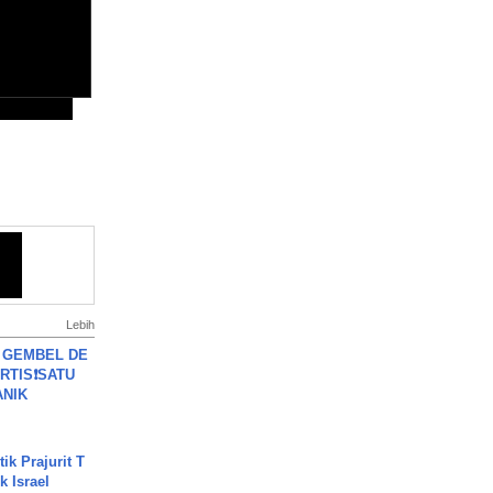
Lebih
 GEMBEL DE
RTIS❗SATU
ANIK
ik Prajurit T
 Israel