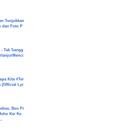
an Tunjukkan
s dan Foto P
 - Tak Sangg
rlanjurMenci
apa Kita #Ter
(Official Lyr
ebas, Bos Pr
John Kei Ke
..