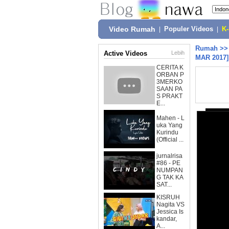
Video Rumah
|
Populer Videos
|
K
Rumah
>
Active Videos
Lebih
MAR 2017]
CERITA K
ORBAN P
3MERKO
SAAN PA
S PRAKT
E...
Mahen - L
uka Yang
Kurindu
(Official ...
jurnalrisa
#86 - PE
NUMPAN
G TAK KA
SAT...
KISRUH
Nagita VS
Jessica Is
kandar,
A...