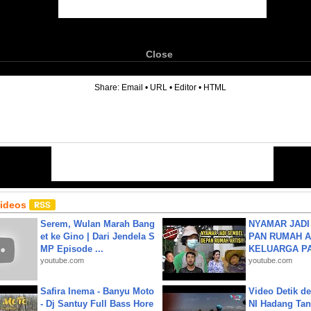
Close
6
Share:
Email
•
URL
•
Editor
•
HTML
Videos
Serem, Wulan Marah Bang
NYAMAR JADI
et ke Gino | Dari Jendela S
PAN RUMAH A
MP Episode ...
KELUARGA P
youtube.com
youtube.com
Safira Inema - Banyu Moto
Video Detik det
- Dj Santuy Full Bass Hore
NI Hadang Tank