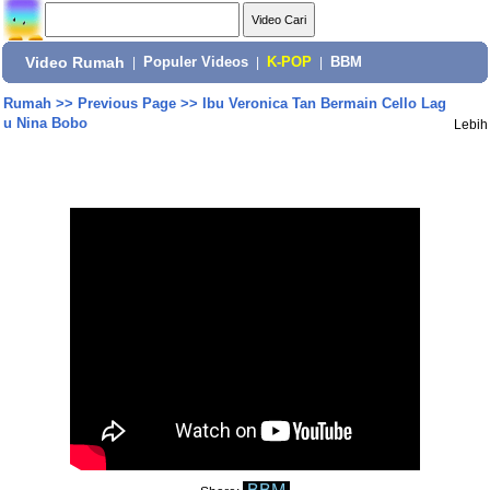
Video Rumah
|
Populer Videos
|
K-POP
|
BBM
Rumah
>>
Previous Page
>>
Ibu Veronica Tan Bermain Cello Lag
u Nina Bobo
Lebih