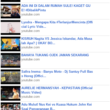
ADA INI DI DALAM RUMAH SULE! KAGET GU
E! #DibalikPintu
youtube.com
Lyodra - Mengapa Kita #TerlanjurMencinta (Offi
cial Lyric Vide...
youtube.com
KISRUH Nagita VS Jessica Iskandar, Ada Masa
lah Apa? | OKAY BO...
youtube.com
BAHAYA TUKANG OJEK JAMAN SEKARANG
youtube.com
Safira Inema - Banyu Moto - Dj Santuy Full Bas
s Horeg (Offici...
youtube.com
AURELIE HERMANSYAH - KEPASTIAN (Official
Music Video)
youtube.com
Adu Mulut! Nus Kei vs Kuasa Hukum John Kei
Soal Penyerangan B...