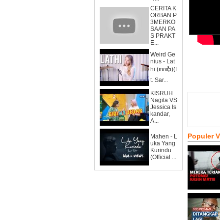
CERITA K
ORBAN P
3MERKO
SAAN PA
S PRAKT
E...
Weird Ge
nius - Lat
hi (ꦭꦛꦶ)(f
t. Sar...
KISRUH
Nagita VS
Jessica Is
kandar,
A...
Populer 
Mahen - L
uka Yang
Kurindu
(Official ...