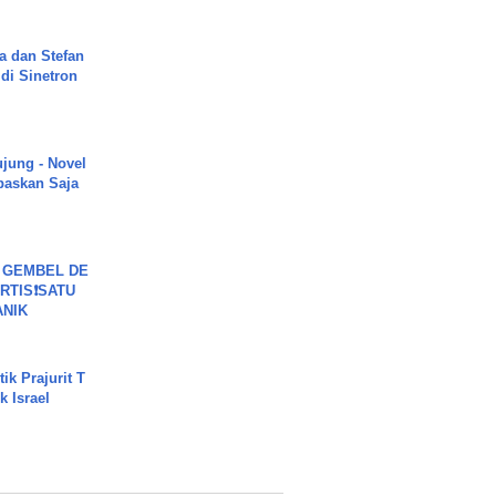
a dan Stefan
di Sinetron
ujung - Novel
paskan Saja
 GEMBEL DE
RTIS❗SATU
ANIK
ik Prajurit T
 Israel