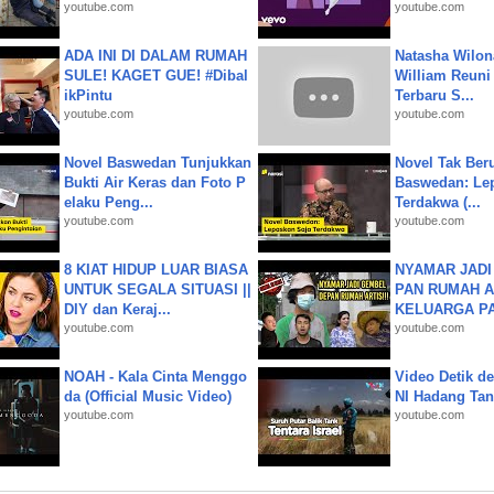
youtube.com
youtube.com
ADA INI DI DALAM RUMAH
Natasha Wilon
SULE! KAGET GUE! #Dibal
William Reuni 
ikPintu
Terbaru S...
youtube.com
youtube.com
Novel Baswedan Tunjukkan
Novel Tak Ber
Bukti Air Keras dan Foto P
Baswedan: Le
elaku Peng...
Terdakwa (...
youtube.com
youtube.com
8 KIAT HIDUP LUAR BIASA
NYAMAR JADI
UNTUK SEGALA SITUASI ||
PAN RUMAH A
DIY dan Keraj...
KELUARGA P
youtube.com
youtube.com
NOAH - Kala Cinta Menggo
Video Detik det
da (Official Music Video)
NI Hadang Tank
youtube.com
youtube.com