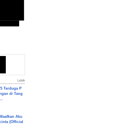
Lebih
5 Terduga P
ngan di Tang
..
 Maafkan Aku
inta (Official