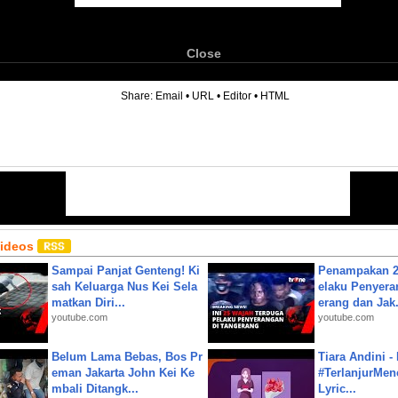
Close
6
Share:
Email
•
URL
•
Editor
•
HTML
Videos
Sampai Panjat Genteng! Ki
Penampakan 2
sah Keluarga Nus Kei Sela
elaku Penyera
matkan Diri...
erang dan Jak.
youtube.com
youtube.com
Belum Lama Bebas, Bos Pr
Tiara Andini -
eman Jakarta John Kei Ke
#TerlanjurMenc
mbali Ditangk...
Lyric...