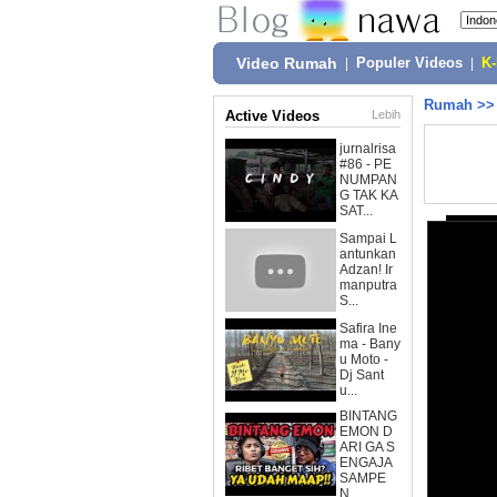
Video Rumah
|
Populer Videos
|
K
Rumah
>
Active Videos
Lebih
jurnalrisa
#86 - PE
NUMPAN
G TAK KA
SAT...
Sampai L
antunkan
Adzan! Ir
manputra
S...
Safira Ine
ma - Bany
u Moto -
Dj Sant
u...
BINTANG
EMON D
ARI GA S
ENGAJA
SAMPE
N...