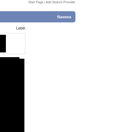
Start Page
|
Add Search Provider
Nawwa
Lebih