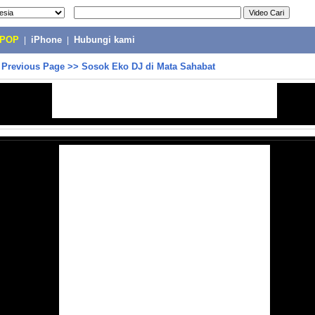
-POP
|
iPhone
|
Hubungi kami
>
Previous Page
>>
Sosok Eko DJ di Mata Sahabat