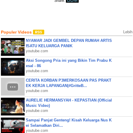
BBM
Share:
Populer Videos
Lebih
NYAMAR JADI GEMBEL DEPAN RUMAH ARTIS
❗SATU KELUARGA PANIK
youtube.com
Aksi Songong Pria ini yang Bikin Tim Prabu K
esal - 86
youtube.com
CERITA KORBAN P3MERKOSAAN PAS PRAKT
EK KERJA LAPANGAN|#GritteB...
youtube.com
AURELIE HERMANSYAH - KEPASTIAN (Official
Music Video)
youtube.com
Sampai Panjat Genteng! Kisah Keluarga Nus K
ei Selamatkan Diri...
youtube.com