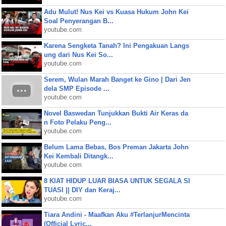
Adu Mulut! Nus Kei vs Kuasa Hukum John Kei
Soal Penyerangan B...
youtube.com
Karena Sengketa Tanah? Ini Pengakuan Langs
ung dari Nus Kei So...
youtube.com
Serem, Wulan Marah Banget ke Gino | Dari Jen
dela SMP Episode ...
youtube.com
Novel Baswedan Tunjukkan Bukti Air Keras da
n Foto Pelaku Peng...
youtube.com
Belum Lama Bebas, Bos Preman Jakarta John
Kei Kembali Ditangk...
youtube.com
8 KIAT HIDUP LUAR BIASA UNTUK SEGALA SI
TUASI || DIY dan Keraj...
youtube.com
Tiara Andini - Maafkan Aku #TerlanjurMencinta
(Official Lyric...