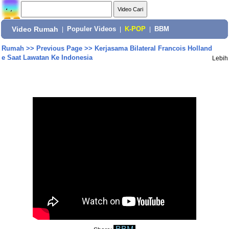
Video Rumah
|
Populer Videos
|
K-POP
|
BBM
Rumah
>>
Previous Page
>>
Kerjasama Bilateral Francois Holland
e Saat Lawatan Ke Indonesia
Lebih