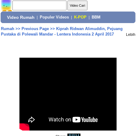
Video Rumah
|
Populer Videos
|
K-POP
|
BBM
Rumah
>>
Previous Page
>>
Kiprah Ridwan Alimuddin, Pejuang
Pustaka di Polewali Mandar - Lentera Indonesia 2 April 2017
Lebih