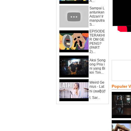
A...
Sampai L
antunkan
Adzan! Ir
manputra
S...
EPISODE
TERAKHI
R OM GE
PENG?
(PART
2)...
Aksi Song
ong Pria i
ni yang Bi
kin Tim...
Weird Ge
Populer 
nius - Lat
hi (ꦭꦛꦶ)(f
t. Sar...