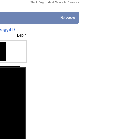
Start Page
|
Add Search Provider
Nawwa
anggil R
Lebih