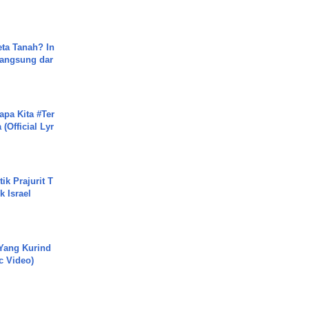
ta Tanah? In
Langsung dar
apa Kita #Ter
(Official Lyr
ik Prajurit T
 Israel
Yang Kurind
ic Video)