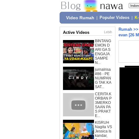
Video Rumah
|
Populer Videos
|
K
Rumah
>
Active Videos
Lebih
evan [26 M
BINTANG
EMON D
ARI GA S
ENGAJA
SAMPE
N...
jurnalrisa
#86 - PE
NUMPAN
G TAK KA
SAT...
CERITA K
ORBAN P
3MERKO
SAAN PA
S PRAKT
E...
KISRUH
Nagita VS
Jessica Is
kandar,