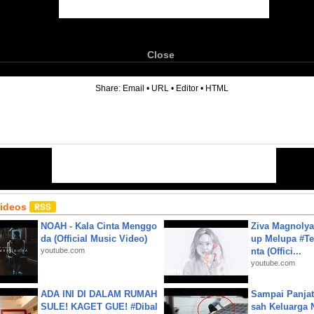
Close
6
Share:
Email
•
URL
•
Editor
•
HTML
Videos
NOAH - Kala Cinta Menggo
Ziva Magnolya
da (Official Music Video)
up Melupa #Te
youtube.com
nta (Offici...
youtube.com
ADA INI DI DALAM RUMAH
Sampai Panjat
SULE! KAGET GUE! #Dibal
sah Keluarga 