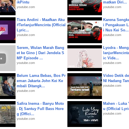
ikPintu
matkan Diri...
youtube.com
youtube.com
Tiara Andini - Maafkan Aku
Karena Sengke
#TerlanjurMencinta (Official
i Pengakuan 
Lyric...
i Nus Kei So...
youtube.com
youtube.com
Serem, Wulan Marah Bang
Lyodra - Meng
et ke Gino | Dari Jendela S
lanjurMencinta 
MP Episode ...
ic Vide...
youtube.com
youtube.com
Belum Lama Bebas, Bos Pr
Video Detik det
eman Jakarta John Kei Ke
NI Hadang Tank
mbali Ditangk...
youtube.com
youtube.com
Safira Inema - Banyu Moto
Mahen - Luka 
- Dj Santuy Full Bass Hore
u (Official Lyr
g (Offici...
youtube.com
youtube.com