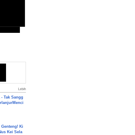
Lebih
 - Tak Sangg
rlanjurMenci
 Genteng! Ki
Nus Kei Sela