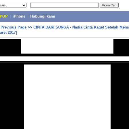
-POP
|
iPhone
|
Hubungi kami
>
Previous Page
>>
CINTA DARI SURGA - Nadia Cinta Kaget Setelah Mem
aret 2017]