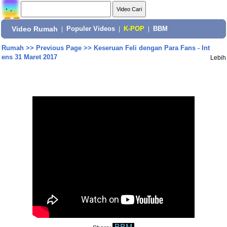
Video Rumah
|
Populer Videos
|
K-POP
|
BBM
Rumah
>>
Previous Page
>>
Keseruan Feli dengan Para Fans - Int
ens 31 Maret 2017
Lebih