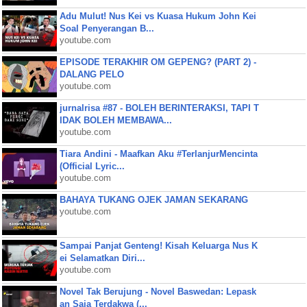
Adu Mulut! Nus Kei vs Kuasa Hukum John Kei
Soal Penyerangan B...
youtube.com
EPISODE TERAKHIR OM GEPENG? (PART 2) -
DALANG PELO
youtube.com
jurnalrisa #87 - BOLEH BERINTERAKSI, TAPI T
IDAK BOLEH MEMBAWA...
youtube.com
Tiara Andini - Maafkan Aku #TerlanjurMencinta
(Official Lyric...
youtube.com
BAHAYA TUKANG OJEK JAMAN SEKARANG
youtube.com
Sampai Panjat Genteng! Kisah Keluarga Nus K
ei Selamatkan Diri...
youtube.com
Novel Tak Berujung - Novel Baswedan: Lepask
an Saja Terdakwa (...