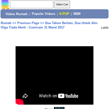
Video Rumah
|
Populer Videos
|
K-POP
|
BBM
Rumah
>>
Previous Page
>>
Dua Tahun Berlalu, Doa Untuk Alm.
Olga Tiada Henti - Cumicam 31 Maret 2017
Lebih