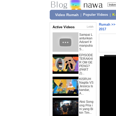
Video Rumah
|
Populer Videos
|
K
Rumah
>
Active Videos
Lebih
2017
Sampai L
antunkan
Adzan! Ir
manputra
S...
EPISODE
TERAKHI
R OM GE
PENG?
(PART
2)...
KISRUH
Nagita VS
Jessica Is
kandar,
A...
Aksi Song
ong Pria i
ni yang Bi
kin Tim...