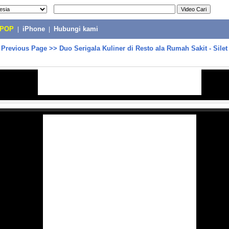
-POP
|
iPhone
|
Hubungi kami
>
Previous Page
>>
Duo Serigala Kuliner di Resto ala Rumah Sakit - Silet 