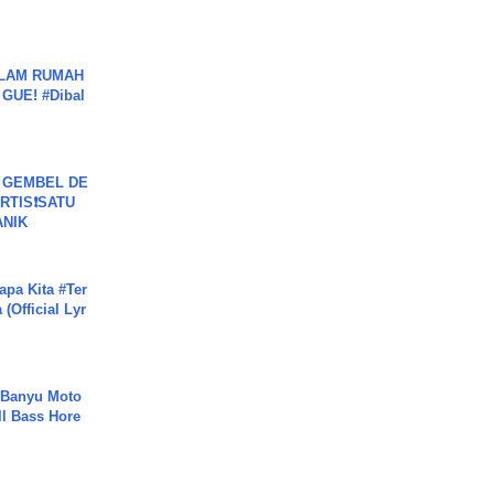
DALAM RUMAH
GUE! #Dibal
 GEMBEL DE
RTIS❗SATU
ANIK
apa Kita #Ter
(Official Lyr
- Banyu Moto
ll Bass Hore