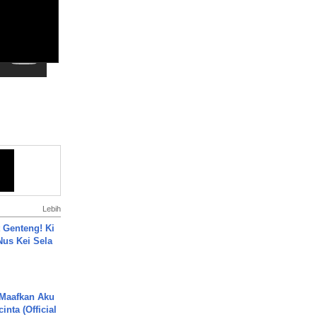
Lebih
 Genteng! Ki
Nus Kei Sela
 Maafkan Aku
inta (Official