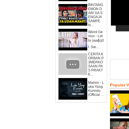
BINTANG
EMON D
ARI GA S
ENGAJA
SAMPE
N...
Weird Ge
nius - Lat
hi (ꦭꦛꦶ)(f
t. Sar...
CERITA K
ORBAN P
3MERKO
SAAN PA
S PRAKT
E...
Mahen - L
Populer 
uka Yang
Kurindu
(Official ...