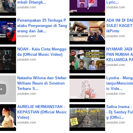
mbali Ditangk...
Lyric...
youtube.com
youtube.com
Penampakan 25 Terduga P
ADA INI DI 
elaku Penyerangan di Tang
SULE! KAGET 
erang dan Jak...
ikPintu
youtube.com
youtube.com
NOAH - Kala Cinta Menggo
NYAMAR JADI
da (Official Music Video)
PAN RUMAH A
youtube.com
KELUARGA P
youtube.com
Natasha Wilona dan Stefan
Lyodra - Meng
William Reuni di Sinetron
lanjurMencinta 
Terbaru S...
ic Vide...
youtube.com
youtube.com
AURELIE HERMANSYAH -
Safira Inema 
KEPASTIAN (Official Music
- Dj Santuy Fu
Video)
g (Offici...
youtube.com
youtube.com