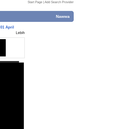
Start Page
|
Add Search Provider
Nawwa
01 April
Lebih