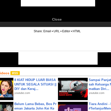
Close
6
Share:
Email
•
URL
•
Editor
•
HTML
Videos
8 KIAT HIDUP LUAR BIASA
Sampai Panjat
UNTUK SEGALA SITUASI ||
sah Keluarga 
DIY dan Keraj...
matkan Diri...
youtube.com
youtube.com
Belum Lama Bebas, Bos Pr
Tiara Andini -
eman Jakarta John Kei Ke
#TerlanjurMenc