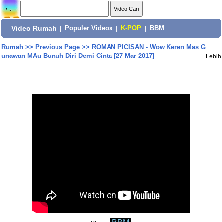
Video Rumah
|
Populer Videos
|
K-POP
|
BBM
Rumah
>>
Previous Page
>>
ROMAN PICISAN - Wow Keren Mas G
unawan MAu Bunuh Diri Demi Cinta [27 Mar 2017]
Lebih