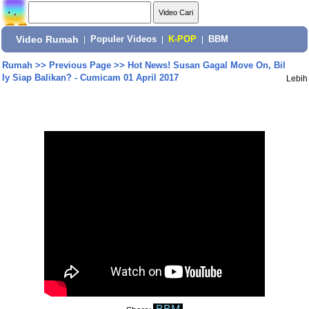
Video Rumah
|
Populer Videos
|
K-POP
|
BBM
Rumah
>>
Previous Page
>>
Hot News! Susan Gagal Move On, Bil
ly Siap Balikan? - Cumicam 01 April 2017
Lebih