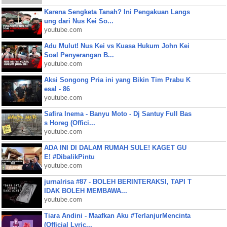
Karena Sengketa Tanah? Ini Pengakuan Langs
ung dari Nus Kei So...
youtube.com
Adu Mulut! Nus Kei vs Kuasa Hukum John Kei
Soal Penyerangan B...
youtube.com
Aksi Songong Pria ini yang Bikin Tim Prabu K
esal - 86
youtube.com
Safira Inema - Banyu Moto - Dj Santuy Full Bas
s Horeg (Offici...
youtube.com
ADA INI DI DALAM RUMAH SULE! KAGET GU
E! #DibalikPintu
youtube.com
jurnalrisa #87 - BOLEH BERINTERAKSI, TAPI T
IDAK BOLEH MEMBAWA...
youtube.com
Tiara Andini - Maafkan Aku #TerlanjurMencinta
(Official Lyric...