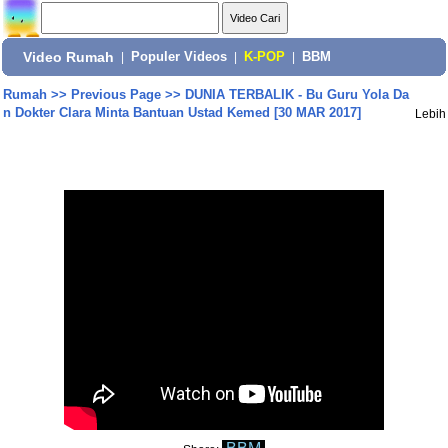
Video Rumah
|
Populer Videos
|
K-POP
|
BBM
Rumah
>>
Previous Page
>>
DUNIA TERBALIK - Bu Guru Yola Da
n Dokter Clara Minta Bantuan Ustad Kemed [30 MAR 2017]
Lebih