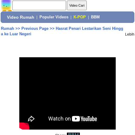
Video Rumah
|
Populer Videos
|
K-POP
|
BBM
Rumah
>>
Previous Page
>>
Hasrat Penari Lestarikan Seni Hingg
a ke Luar Negeri
Lebih