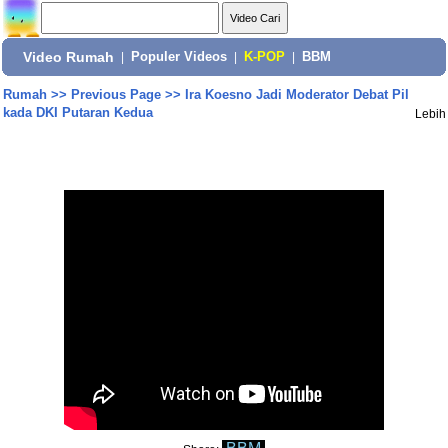
Video Rumah
|
Populer Videos
|
K-POP
|
BBM
Rumah
>>
Previous Page
>>
Ira Koesno Jadi Moderator Debat Pil
kada DKI Putaran Kedua
Lebih