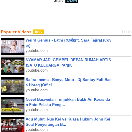
BBM
Share:
Populer Videos
Lebih
Weird Genius - Lathi (ꦭꦛꦶ)(ft. Sara Fajira) (Cov
er)
youtube.com
NYAMAR JADI GEMBEL DEPAN RUMAH ARTIS
❗SATU KELUARGA PANIK
youtube.com
Safira Inema - Banyu Moto - Dj Santuy Full Bas
s Horeg (Offici...
youtube.com
Novel Baswedan Tunjukkan Bukti Air Keras da
n Foto Pelaku Peng...
youtube.com
Adu Mulut! Nus Kei vs Kuasa Hukum John Kei
Soal Penyerangan B...
youtube.com