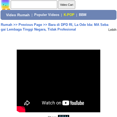
Video Rumah
|
Populer Videos
|
K-POP
|
BBM
Rumah
>>
Previous Page
>>
Bara di DPD RI, La Ode Ida: MA Seba
gai Lembaga Tinggi Negara, Tidak Profesional
Lebih