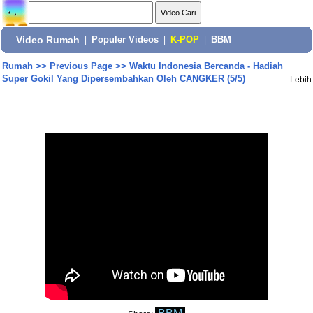
Video Rumah
|
Populer Videos
|
K-POP
|
BBM
Rumah
>>
Previous Page
>>
Waktu Indonesia Bercanda - Hadiah
Super Gokil Yang Dipersembahkan Oleh CANGKER (5/5)
Lebih