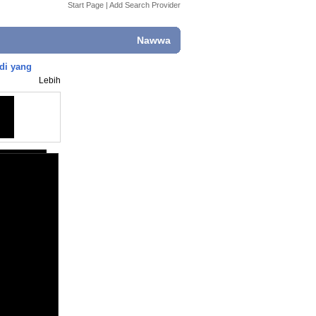
Start Page
|
Add Search Provider
Nawwa
di yang
Lebih