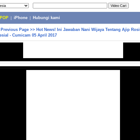
-POP
|
iPhone
|
Hubungi kami
>
Previous Page
>>
Hot News! Ini Jawaban Nani Wijaya Tentang Ajip Rosi
sial - Cumicam 05 April 2017