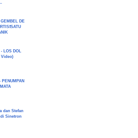
..
 GEMBEL DE
RTIS❗SATU
ANIK
 - LOS DOL
c Video)
6 - PENUMPAN
 MATA
a dan Stefan
di Sinetron