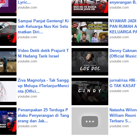
Lyric...
enyerangan B.
youtube.com
youtube.com
Sampai Panjat Genteng! Ki
NYAMAR JADI
sah Keluarga Nus Kei Sela
PAN RUMAH A
matkan Diri...
KELUARGA P
youtube.com
youtube.com
Video Detik detik Prajurit T
Denny Caknan
NI Hadang Tank Israel
(Official Musi
youtube.com
youtube.com
Ziva Magnolya - Tak Sangg
jurnalrisa #8
up Melupa #TerlanjurMenci
G TAK KASAT
nta (Offici...
youtube.com
youtube.com
Penampakan 25 Terduga P
Natasha Wilon
elaku Penyerangan di Tang
William Reuni 
erang dan Jak...
Terbaru S...
youtube.com
youtube.com