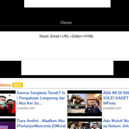
Close
6
Share:
Email
•
URL
•
Editor
•
HTML
Videos
Karena Sengketa Tanah? In
ADA INI DI 
i Pengakuan Langsung dar
SULE! KAGET 
i Nus Kei So...
ikPintu
youtube.com
youtube.com
Tiara Andini - Maafkan Aku
Adu Mulut! Nu
#TerlanjurMencinta (Official
sa Hukum John