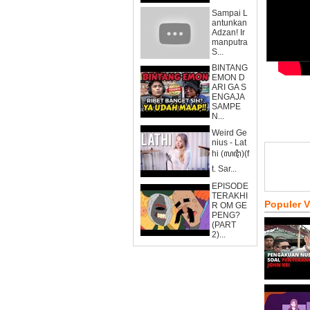
Sampai L
antunkan
Adzan! Ir
manputra
S...
BINTANG
EMON D
ARI GA S
ENGAJA
SAMPE
N...
Weird Ge
nius - Lat
hi (ꦭꦛꦶ)(f
t. Sar...
EPISODE
TERAKHI
Populer 
R OM GE
PENG?
(PART
2)...