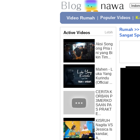
Video Rumah
|
Populer Videos
|
K
Rumah
>
Active Videos
Lebih
Sangat Spe
Aksi Song
ong Pria i
ni yang Bi
kin Tim...
Mahen - L
uka Yang
Kurindu
(Official ...
CERITA K
ORBAN P
3MERKO
SAAN PA
S PRAKT
E...
KISRUH
Nagita VS
Jessica Is
kandar,
A...