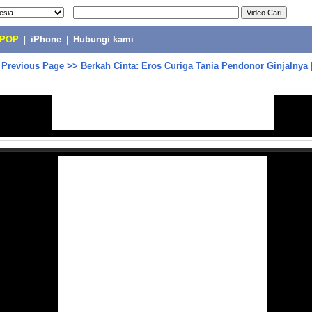
-POP
|
iPhone
|
Hubungi kami
>
Previous Page
>>
Berkah Cinta: Eros Curiga Tania Pendonor Ginjalnya 