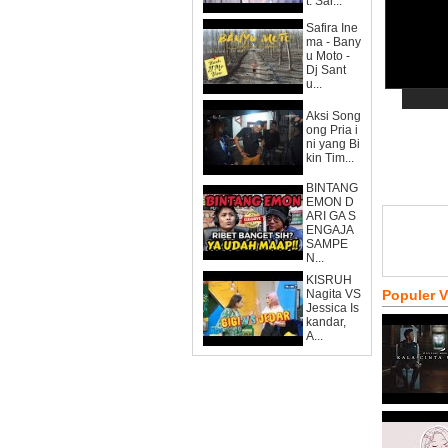
t. Sar...
Safira Ine
ma - Bany
u Moto -
Dj Sant
u...
Aksi Song
ong Pria i
ni yang Bi
kin Tim...
BINTANG
EMON D
ARI GA S
ENGAJA
SAMPE
N...
KISRUH
Nagita VS
Populer 
Jessica Is
kandar,
A...