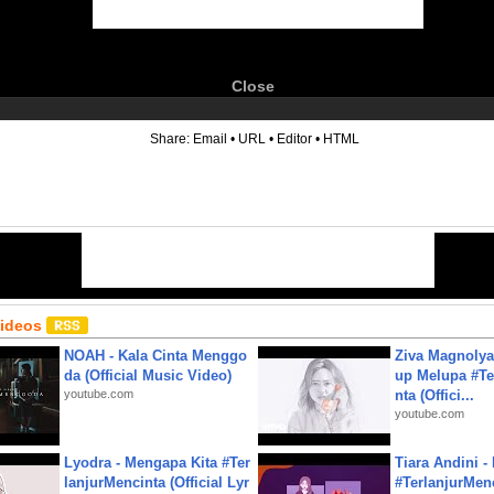
Close
6
Share:
Email
•
URL
•
Editor
•
HTML
Videos
NOAH - Kala Cinta Menggo
Ziva Magnolya
da (Official Music Video)
up Melupa #Te
youtube.com
nta (Offici...
youtube.com
Lyodra - Mengapa Kita #Ter
Tiara Andini -
lanjurMencinta (Official Lyr
#TerlanjurMenc