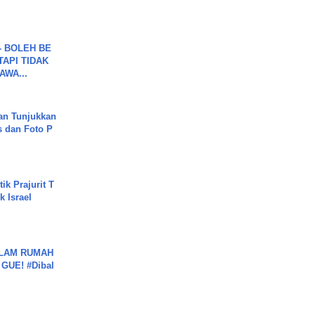
7 - BOLEH BE
TAPI TIDAK
WA...
an Tunjukkan
s dan Foto P
ik Prajurit T
 Israel
DALAM RUMAH
GUE! #Dibal