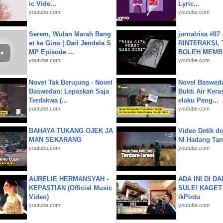
ic Vide...
Lyric...
youtube.com
youtube.com
Serem, Wulan Marah Bang
jurnalrisa #8
et ke Gino | Dari Jendela S
RINTERAKSI, 
MP Episode ...
BOLEH MEMBA
youtube.com
youtube.com
Novel Tak Berujung - Novel
Novel Baswed
Baswedan: Lepaskan Saja
Bukti Air Kera
Terdakwa (...
elaku Peng...
youtube.com
youtube.com
BAHAYA TUKANG OJEK JA
Video Detik det
MAN SEKARANG
NI Hadang Tank
youtube.com
youtube.com
AURELIE HERMANSYAH -
ADA INI DI 
KEPASTIAN (Official Music
SULE! KAGET 
Video)
ikPintu
youtube.com
youtube.com