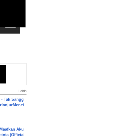
Lebih
 - Tak Sangg
rlanjurMenci
 Maafkan Aku
inta (Official