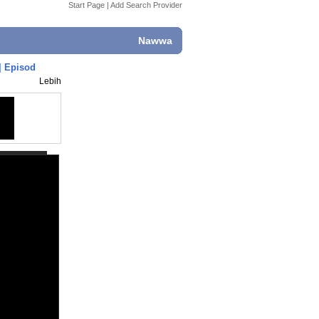
Start Page
|
Add Search Provider
Nawwa
| Episod
Lebih