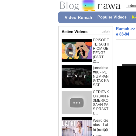
Video Rumah
|
Populer Videos
|
K
Rumah
>
Active Videos
Lebih
e 83-84
EPISODE
TERAKHI
R OM GE
PENG?
(PART
2)...
jurnalrisa
#86 - PE
NUMPAN
G TAK KA
SAT...
CERITA K
ORBAN P
3MERKO
SAAN PA
S PRAKT
E...
Weird Ge
nius - Lat
hi (ꦭꦛꦶ)(f