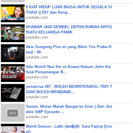
8 KIAT HIDUP LUAR BIASA UNTUK SEGALA SI
TUASI || DIY dan Keraj...
youtube.com
NYAMAR JADI GEMBEL DEPAN RUMAH ARTIS
❗SATU KELUARGA PANIK
youtube.com
Aksi Songong Pria ini yang Bikin Tim Prabu K
esal - 86
youtube.com
Adu Mulut! Nus Kei vs Kuasa Hukum John Kei
Soal Penyerangan B...
youtube.com
jurnalrisa #87 - BOLEH BERINTERAKSI, TAPI T
IDAK BOLEH MEMBAWA...
youtube.com
Serem, Wulan Marah Banget ke Gino | Dari Jen
dela SMP Episode ...
youtube.com
Weird Genius - Lathi (ꦭꦛꦶ)(ft. Sara Fajira) (Cov
er)