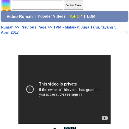
Video Rumah
|
Populer Videos
|
K-POP
|
BBM
Rumah
>>
Previous Page
>>
TVM - Malaikat Juga Tahu, tayang 9
April 2017
Lebih