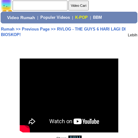
Video Rumah
|
Populer Videos
|
K-POP
|
BBM
Rumah
>>
Previous Page
>>
RVLOG - THE GUYS 6 HARI LAGI DI
BIOSKOP!
Lebih