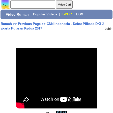
Video Rumah
|
Populer Videos
|
K-POP
|
BBM
Rumah
>>
Previous Page
>>
CNN Indonesia - Debat Pilkada DKI J
akarta Putaran Kedua 2017
Lebih