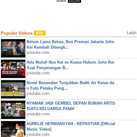
BBM
Share:
Populer Videos
Lebih
Belum Lama Bebas, Bos Preman Jakarta John
Kei Kembali Ditangk...
youtube.com
Adu Mulut! Nus Kei vs Kuasa Hukum John Kei
Soal Penyerangan B...
youtube.com
Novel Baswedan Tunjukkan Bukti Air Keras da
n Foto Pelaku Peng...
youtube.com
NYAMAR JADI GEMBEL DEPAN RUMAH ARTIS
❗SATU KELUARGA PANIK
youtube.com
AURELIE HERMANSYAH - KEPASTIAN (Official
Music Video)
youtube.com