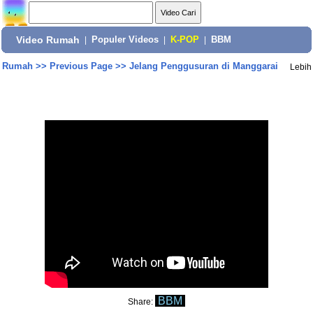
Video Rumah
|
Populer Videos
|
K-POP
|
BBM
Rumah
>>
Previous Page
>>
Jelang Penggusuran di Manggarai
Lebih
BBM
Share: