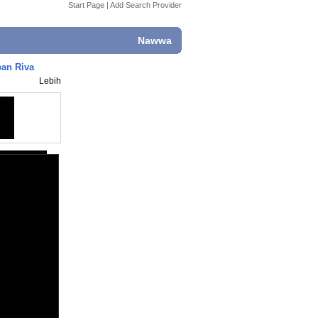
Start Page
|
Add Search Provider
Nawwa
pan Riva
Lebih