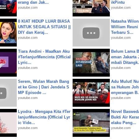
erang dan Jak...
ikPintu
youtube.com
youtube.com
8 KIAT HIDUP LUAR BIASA
Natasha Wilon
UNTUK SEGALA SITUASI ||
William Reuni 
DIY dan Keraj...
Terbaru S...
youtube.com
youtube.com
Tiara Andini - Maafkan Aku
Belum Lama B
#TerlanjurMencinta (Official
eman Jakarta 
Lyric...
mbali Ditangk.
youtube.com
youtube.com
Serem, Wulan Marah Bang
Adu Mulut! Nu
et ke Gino | Dari Jendela S
sa Hukum John
MP Episode ...
enyerangan B.
youtube.com
youtube.com
Lyodra - Mengapa Kita #Ter
Novel Baswed
lanjurMencinta (Official Lyr
Bukti Air Kera
ic Vide...
elaku Peng...
youtube.com
youtube.com