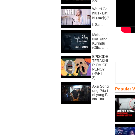
SAT...
Weird Ge
nius - Lat
hi (ꦭꦛꦶ)(f
t. Sar...
Mahen - L
uka Yang
Kurindu
(Official ...
EPISODE
TERAKHI
R OM GE
PENG?
(PART
2)...
Aksi Song
Populer 
ong Pria i
ni yang Bi
kin Tim...