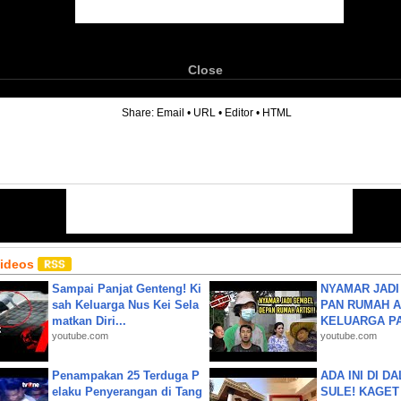
Close
6
Share:
Email
•
URL
•
Editor
•
HTML
Videos
Sampai Panjat Genteng! Ki
NYAMAR JADI
sah Keluarga Nus Kei Sela
PAN RUMAH A
matkan Diri...
KELUARGA P
youtube.com
youtube.com
Penampakan 25 Terduga P
ADA INI DI 
elaku Penyerangan di Tang
SULE! KAGET 