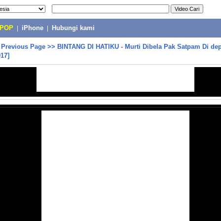
-POP
|
iPhone
|
Hubungi kami
>
Previous Page
>>
BINTANG DI HATIKU - Murti Dibela Pak Satpam Di de
017]