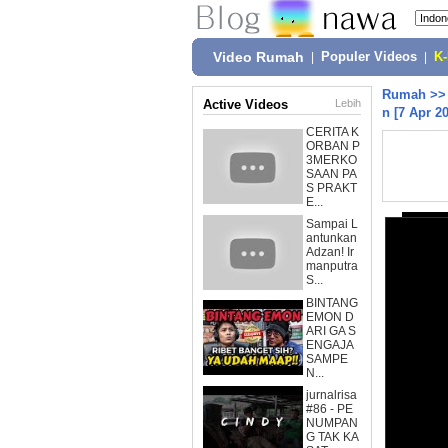
Video Rumah
|
Populer Videos
|
K
Rumah
>
Active Videos
Lebih
n [7 Apr 2
CERITA K
ORBAN P
3MERKO
SAAN PA
S PRAKT
E...
Sampai L
antunkan
Adzan! Ir
manputra
S...
BINTANG
EMON D
ARI GA S
ENGAJA
SAMPE
N...
jurnalrisa
#86 - PE
NUMPAN
G TAK KA