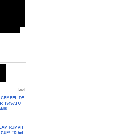
Lebih
 GEMBEL DE
RTIS❗SATU
ANIK
DALAM RUMAH
GUE! #Dibal