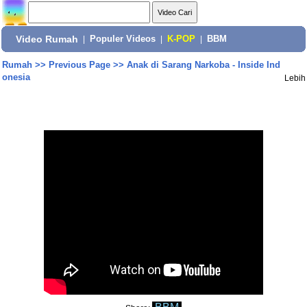
Video Rumah
|
Populer Videos
|
K-POP
|
BBM
Rumah
>>
Previous Page
>>
Anak di Sarang Narkoba - Inside Ind
onesia
Lebih