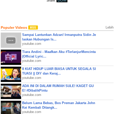
BBM
Share:
Populer Videos
Lebih
Sampai Lantunkan Adzan! Irmanputra Sidin Je
laskan Hubungan Is...
youtube.com
Tiara Andini - Maafkan Aku #TerlanjurMencinta
(Official Lyric...
youtube.com
8 KIAT HIDUP LUAR BIASA UNTUK SEGALA SI
TUASI || DIY dan Keraj...
youtube.com
ADA INI DI DALAM RUMAH SULE! KAGET GU
E! #DibalikPintu
youtube.com
Belum Lama Bebas, Bos Preman Jakarta John
Kei Kembali Ditangk...
youtube.com